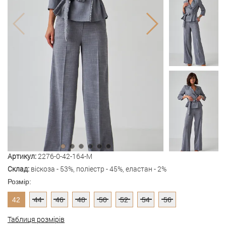
Артикул:
2276-0-42-164-M
Склад:
віскоза - 53%, поліестр - 45%, еластан - 2%
Розмір:
42
44
46
48
50
52
54
56
Таблиця розмірів