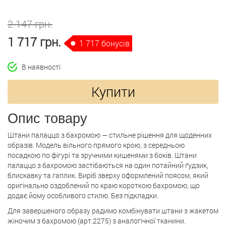
2 147 грн.
1 717 грн.
1 717 бонусів
В наявності
Купити
Опис товару
Штани палаццо з бахромою — стильне рішення для щоденних
образів. Модель вільного прямого крою, з середньою
посадкою по фігурі та зручними кишенями з боків. Штани
палаццо з бахромою застібаються на один потайний ґудзик,
блискавку та гаплик. Виріб зверху оформлений поясом, який
оригінально оздоблений по краю короткою бахромою, що
додає йому особливого стилю. Без підкладки.
Для завершеного образу радимо комбінувати штани з жакетом
жіночим з бахромою (арт.2275) з аналогічної тканини.