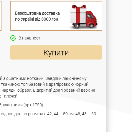
Безкоштовна доставка
по Україні від 3000 грн
В наявності
Купити
ий з ошатними нотками. Завдяки лаконічному
ю тканиною топ базовий з драпіровкою чорний
 нарядні образи. Відкритий драпірований верх на
 і плечей.
лакитними (арт.1750).
дповідно по розмірах: 42, 44 – 59 см, 46, 48 – 60