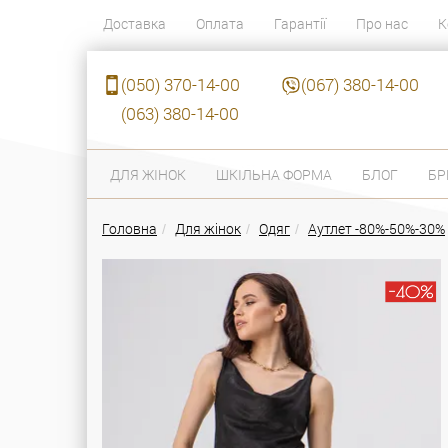
Доставка
Оплата
Гарантії
Про нас
К
(050) 370-14-00
(067) 380-14-00
(063) 380-14-00
ДЛЯ ЖІНОК
ШКІЛЬНА ФОРМА
БЛОГ
БР
Головна
Для жінок
Одяг
Аутлет -80%-50%-30%