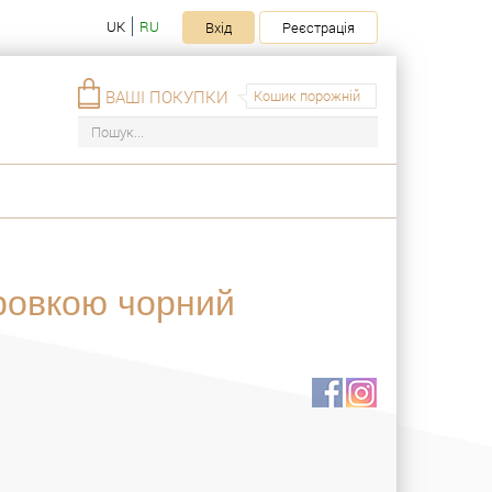
UK
RU
Вхід
Реєстрація
ВАШІ ПОКУПКИ
Кошик порожній
іровкою чорний