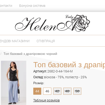
онтакти
Бонусна система
ЕНДОВІ МАГАЗИНИ
СПІВПРАЦЯ
Топ базовий з драпіровкою чорний
Топ базовий з драп
Артикул:
2682-0-44-164-M
Склад:
віскоза - 75%, поліестр - 25%
Розмір:
44
46
42
48
50
Таблиця розмірів