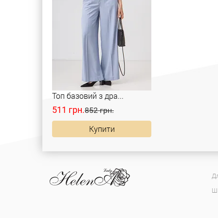
Топ базовий з дра...
511 грн.
852 грн.
Купити
Дл
Ш