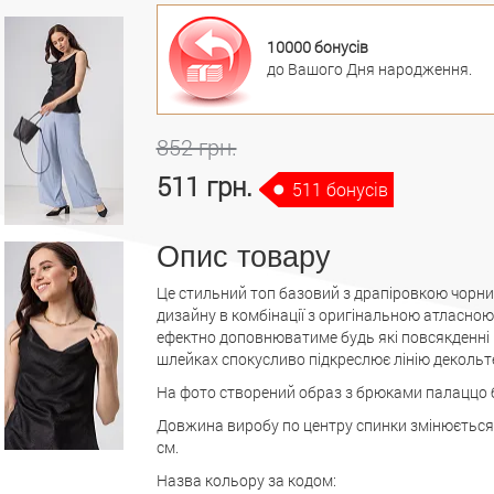
10000 бонусів
до Вашого Дня народження.
852 грн.
511 грн.
511 бонусів
Опис товару
Це стильний топ базовий з драпіровкою чорн
дизайну в комбінації з оригінальною атласно
ефектно доповнюватиме будь які повсякденні і
шлейках спокусливо підкреслює лінію декольте
На фото створений образ з брюками палаццо б
Довжина виробу по центру спинки змінюється ві
см.
Назва кольору за кодом: