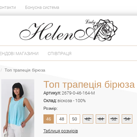
онтакти
Бонусна система
ЕНДОВІ МАГАЗИНИ
СПІВПРАЦЯ
Топ трапеція бірюза
Топ трапеція бірюза
Артикул:
2679-0-46-164-M
Склад:
віскоза - 100%
Розмір:
46
48
50
42
44
52
54
Таблиця розмірів