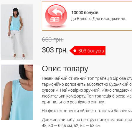
10000 бонусів
до Вашого Дня народження.
660 грн.
303 грн.
303 бонусів
Опис товару
Незвичайний стильний топ трапеція бірюза ст
гармонійно доповнить абсолютно будь-який об
суворим. Неймовірно зручний, м'яко спадаючий
любительки комфорту. Топ трапеція бірюза має
оригінальною розпіркою спинку.
На фото створений образ з штанами базовими
Довжина виробу по центру спинки змінюється ві
48, 50 — 62,5 см, 52, 54 — 63 см.