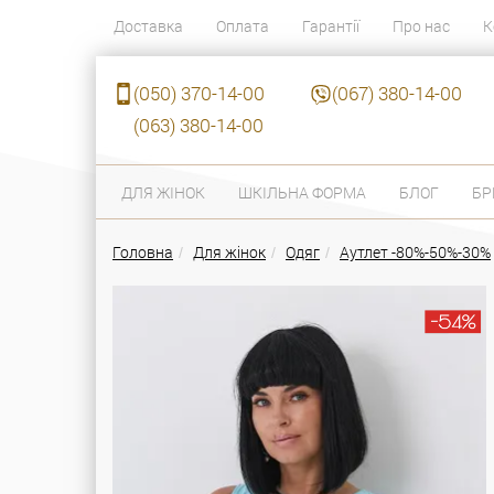
Доставка
Оплата
Гарантії
Про нас
К
(050) 370-14-00
(067) 380-14-00
(063) 380-14-00
ДЛЯ ЖІНОК
ШКІЛЬНА ФОРМА
БЛОГ
БР
Головна
Для жінок
Одяг
Аутлет -80%-50%-30%