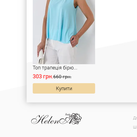
Топ трапеція бірю...
303 грн.
660 грн.
Купити
Дл
Ш