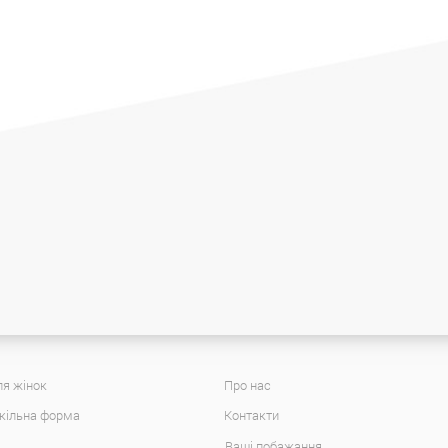
я жінок
Про нас
кільна форма
Контакти
Ваші побажання