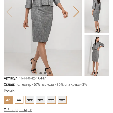
Артикул:
1644-0-42-164-M
Склад:
поліестер - 67%, віскоза - 30%, спандекс - 3%
Розмір:
42
44
46
48
50
52
Таблиця розмірів