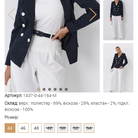
Артикул:
1437-0-44-164-M
Склад:
верх.: поліестер - 69%, віскоза - 29%, еластан - 2%; підкл.:
віскоза - 100%
Розмір:
44
46
48
42
50
52
54