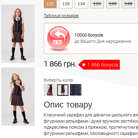
122
128
134
116
140
146
Таблиця розмірів
10000 бонусів
до Вашого Дня народження.
1 866 грн.
1 866 бонусів
Виберіть колір
Опис товару
Класичний сарафан для дівчаток шкільного ві
фігурними рельєфами і дуже зручною застібкою 
підкреслена поясом з пряжкою, протягнутим в 
фігурними рельєфами. Миловидності сарафан