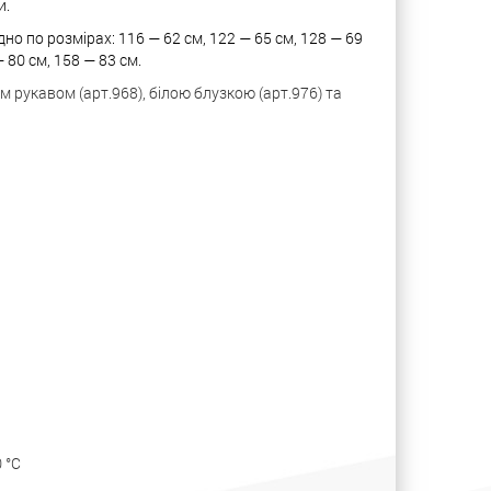
и.
о по розмірах: 116 — 62 см, 122 — 65 см, 128 — 69
 80 см, 158 — 83
см.
 рукавом (арт.968), білою блузкою (арт.976) та
 °С