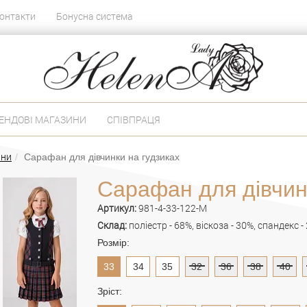
онтакти
Бонусна система
ЕНДОВІ МАГАЗИНИ
СПІВПРАЦЯ
ани
Сарафан для дівчинки на гудзиках
Сарафан для дівчин
Артикул:
981-4-33-122-M
Склад:
поліестр - 68%, віскоза - 30%, спандекс -
Розмір:
33
34
35
32
36
38
40
Зріст: