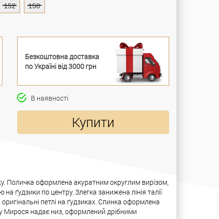
152
158
Безкоштовна доставка
по Україні від 3000 грн
В наявності
Купити
ку. Поличка оформлена акуратним округлим вирізом,
на ґудзики по центру. Злегка занижена лінія талії
оригінальні петлі на ґудзиках. Спинка оформлена
у Мирося надає низ, оформлений дрібними