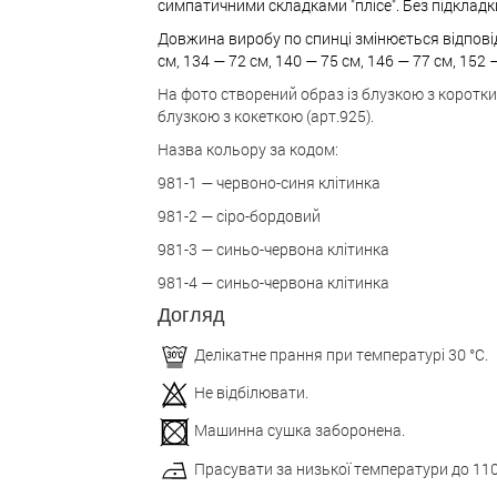
симпатичними складками "плісе". Без підкладк
Довжина виробу по спинці змінюється відповідн
см, 134 — 72 см, 140 — 75 см, 146 — 77 см,
152 —
На фото створений образ із блузкою з коротким
блузкою з кокеткою (арт.925).
Назва кольору за кодом:
981-1 — червоно-синя клітинка
981-2 — сіро-бордовий
981-3 — синьо-червона клітинка
981-4 — синьо-червона клітинка
Догляд
Делікатне прання при температурі 30 °С.
Не відбілювати.
Машинна сушка заборонена.
Прасувати за низької температури до 110