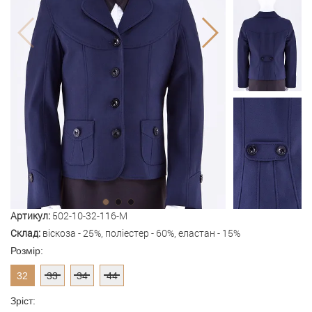
Артикул:
502-10-32-116-M
Склад:
віскоза - 25%, поліестер - 60%, еластан - 15%
Розмір:
32
33
34
44
Зріст: