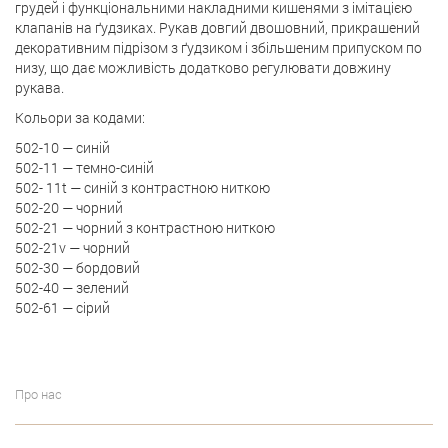
грудей і функціональними накладними кишенями з імітацією
клапанів на ґудзиках. Рукав довгий двошовний, прикрашений
декоративним підрізом з ґудзиком і збільшеним припуском по
низу, що дає можливість додатково регулювати довжину
рукава.
Кольори за кодами:
502-10 — синій
502-11 — темно-синій
502- 11t — синій з контрастною ниткою
502-20 — чорний
502-21 — чорний з контрастною ниткою
502-21v — чорний
502-30 — бордовий
502-40 — зелений
502-61 — сірий
Про нас