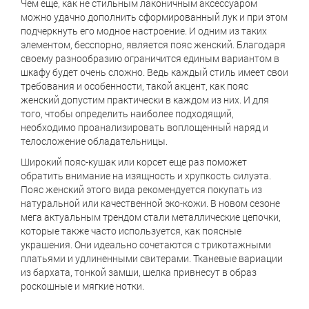
Чем еще, как не стильным лаконичным аксессуаром
можно удачно дополнить сформированный лук и при этом
подчеркнуть его модное настроение. И одним из таких
элементом, бесспорно, является пояс женский. Благодаря
своему разнообразию ограничится единым вариантом в
шкафу будет очень сложно. Ведь каждый стиль имеет свои
требования и особенности, такой акцент, как пояс
женский допустим практически в каждом из них. И для
того, чтобы определить наиболее подходящий,
необходимо проанализировать воплощенный наряд и
телосложение обладательницы.
Широкий пояс-кушак или корсет еще раз поможет
обратить внимание на изящность и хрупкость силуэта.
Пояс женский этого вида рекомендуется покупать из
натуральной или качественной эко-кожи. В новом сезоне
мега актуальным трендом стали металлические цепочки,
которые также часто используется, как поясные
украшения. Они идеально сочетаются с трикотажными
платьями и удлиненными свитерами. Тканевые вариации
из бархата, тонкой замши, шелка привнесут в образ
роскошные и мягкие нотки.