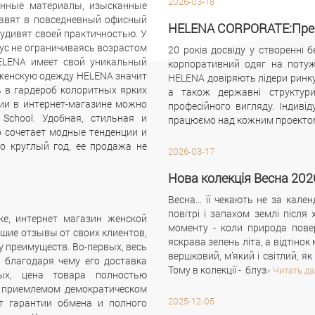
2026-03-18
енные материалы, изысканные
бавят в повседневный офисный
HELENA CORPORATE:През
удивят своей практичностью. У
ус не ограничиваясь возрастом
20 років досвіду у створенні
ELENA имеет свой уникальный
корпоративний одяг на потуж
 женскую одежду HELENA значит
HELENA довіряють лідери ринку 
 в гардероб колоритных ярких
а також державні структур
ии в интернет-магазине можно
професійного вигляду. Індиві
chool. Удобная, стильная и
працюємо над кожним проектом
о сочетает модные тенденции и
о круглый год, ее продажа не
2026-03-17
Нова колекція Весна 202
Весна... її чекають не за кале
повітрі і запахом землі післ
е, интернет магазин женской
моменту - коли природа повер
шие отзывы от своих клиентов,
яскрава зелень літа, а відтінок
 преимуществ. Во-первых, весь
вершковий, м’який і світлий, я
, благодаря чему его доставка
Тому в колекції - блуз
» Читать д
рых, цена товара полностью
а приемлемом демократическом
2025-12-05
ет гарантии обмена и полного