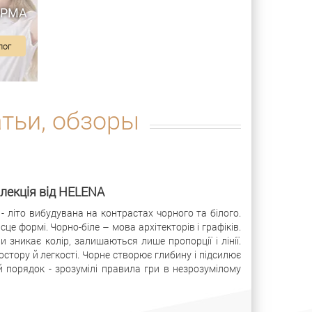
ОРМА
лог
атьи, обзоры
олекція від HELENA
- літо вибудувана на контрастах чорного та білого.
це формі. Чорно-біле – мова архітекторів і графіків.
 зникає колір, залишаються лише пропорції і лінії.
остору й легкості. Чорне створює глибину і підсилює
й порядок - зрозумілі правила гри в незрозумілому