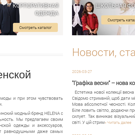
КОРПОРАТИВНАЯ
ШКОЛЬНАЯ Ф
ОДЕЖДА
Смотреть ката
Смотреть каталог
Новости, ст
енской
2026-03-27
"Графіка весни" – нова к
Естетика нової колекції весна 
 моды и при этом чувствовать
Свідомо стриманій, щоб дати міс
и.
Мова абсолютної чесності. Коли
Біле ловить світло, додаючи пр
аинский модный бренд HELENA с
силует. Так виникає візуальни
ьность. Мы предлагаем своим
світі. У цій стрим
» Читать далее
нской одежды и аксессуаров,
ят равнодушными даже самых