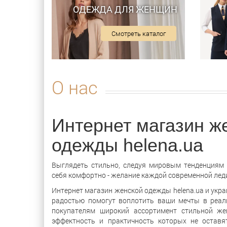
ОДЕЖДА ДЛЯ ЖЕНЩИН
Смотреть каталог
О нас
Интернет магазин ж
одежды helena.ua
Выглядеть стильно, следуя мировым тенденциям
себя комфортно - желание каждой современной лед
Интернет магазин женской одежды helena.ua и укр
радостью помогут воплотить ваши мечты в реал
покупателям широкий ассортимент стильной же
эффектность и практичность которых не остав