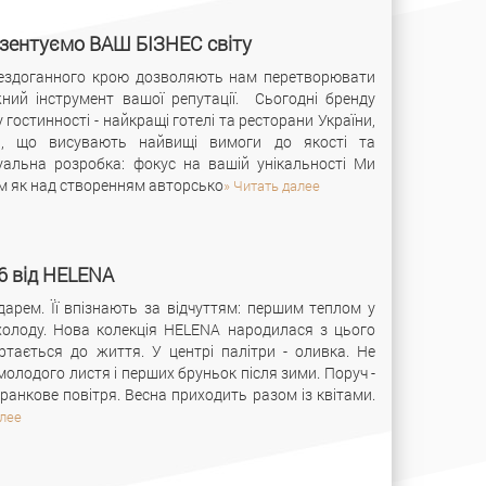
ентуємо ВАШ БІЗНЕС світу
 бездоганного крою дозволяють нам перетворювати
ний інструмент вашої репутації. Сьогодні бренду
гостинності - найкращі готелі та ресторани України,
и, що висувають найвищі вимоги до якості та
дуальна розробка: фокус на вашій унікальності Ми
 як над створенням авторсько
» Читать далее
6 від HELENA
ндарем. Її впізнають за відчуттям: першим теплом у
я холоду. Нова колекція HELENA народилася з цього
тається до життя. У центрі палітри - оливка. Не
 молодого листя і перших бруньок після зими. Поруч -
к ранкове повітря. Весна приходить разом із квітами.
алее