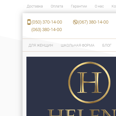
Доставка
Оплата
Гарантии
О нас
Ко
(050) 370-14-00
(067) 380-14-00
(063) 380-14-00
ДЛЯ ЖЕНЩИН
ШКОЛЬНАЯ ФОРМА
БЛОГ