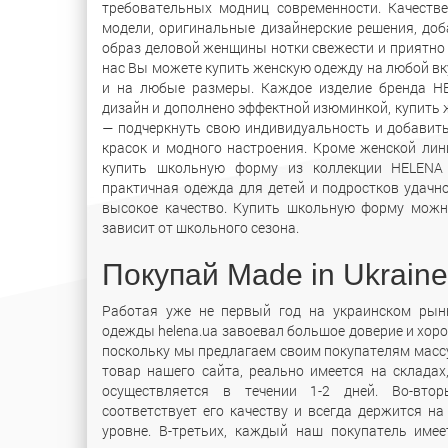
требовательных модниц современности. Качеств
модели, оригинальные дизайнерские решения, до
образ деловой женщины нотки свежести и приятно 
нас Вы можете купить женскую одежду на любой вк
и на любые размеры. Каждое изделие бренда H
дизайн и дополнено эффектной изюминкой, купить
— подчеркнуть свою индивидуальность и добавить
красок и модного настроения. Кроме женской лин
купить школьную форму из коллекции HELENA S
практичная одежда для детей и подростков удачн
высокое качество. Купить школьную форму можн
зависит от школьного сезона.
Покупай Made in Ukraine
Работая уже не первый год на украинском рынк
одежды helena.ua завоевал большое доверие и хоро
поскольку мы предлагаем своим покупателям массу
товар нашего сайта, реально имеется на складах
осуществляется в течении 1-2 дней. Во-вто
соответствует его качеству и всегда держится н
уровне. В-третьих, каждый наш покупатель име