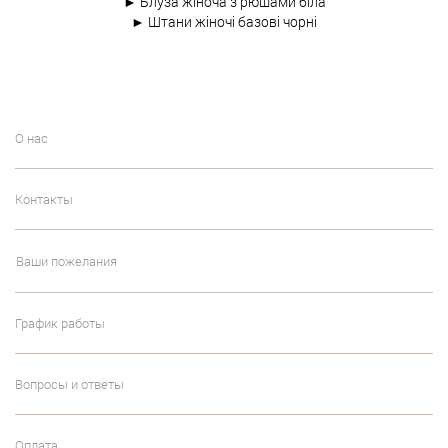
► Блуза жіноча з рюшами біла
► Штани жіночі базові чорні
О нас
Контакты
Ваши пожелания
График работы
Вопросы и ответы
Оплата