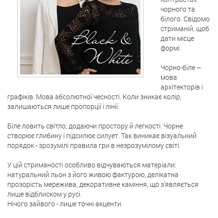
чорного та
білого. Свідомо
стриманій, щоб
дати місце
формі.
Чорно-біле –
мова
архітекторів і
графіків. Мова абсолютної чесності. Коли зникає колір,
залишаються лише пропорції і лінії.
Біле ловить світло, додаючи простору й легкості. Чорне
створює глибину і підсилює силует. Так виникає візуальний
порядок - зрозумілі правила гри в незрозумілому світі.
У цій стриманості особливо відчуваються матеріали:
натуральний льон з його живою фактурою, делікатна
прозорість мережива, декоративне каміння, що з’являється
лише відблиском у русі.
Нічого зайвого - лише точні акценти.