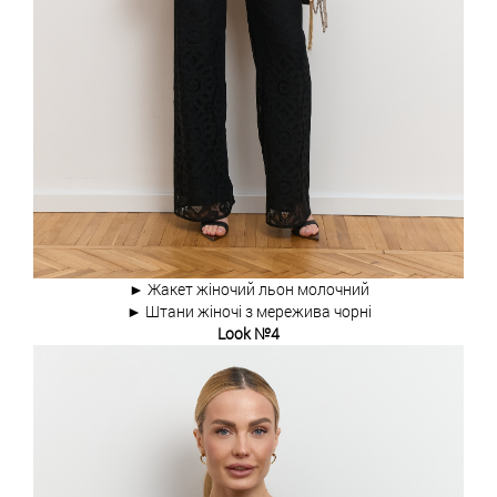
► Жакет жіночий льон молочний
► Штани жіночі з мережива чорні
Look №4