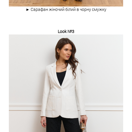
► Сарафан жіночий білий в чорну смужку
Look №3