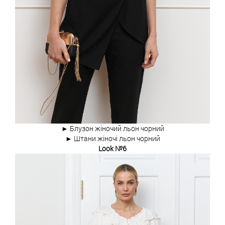
► Блузон жіночий льон чорний
► Штани жіночі льон чорний
Look №6