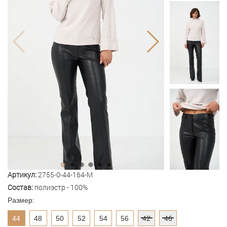
Артикул:
2755-0-44-164-M
Состав:
полиэстр - 100%
Размер:
44
48
50
52
54
56
42
46