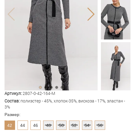
Артикул:
2807-0-42-164-M
Состав:
полиэстер - 45%, хлопок-35%, вискоза - 17%, эластан -
3%
Размер:
42
44
46
48
50
52
54
56