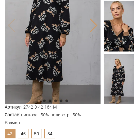
Артикул:
2742-0-42-164-M
Состав:
вискоза - 50%, полиэстр - 50%
Размер:
42
46
50
54