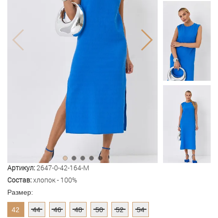
Артикул:
2647-0-42-164-M
Состав:
хлопок - 100%
Размер:
42
44
46
48
50
52
54