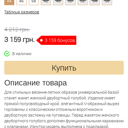
44
46
58
42
48
50
52
54
56
Таблица размеров
4 212 грн.
3 159 грн.
3 159 бонусов
В наличии
Купить
Описание товара
Для стильных весенне-летних образов универсальной базой
станет жакет женский двубортный голубой. Изделие имеет
прямой полусвободный крой, элегантный V-образный вырез
горловины с классическим отложным воротником и
двубортную застежку на пуговицы. Перед жакетом женского
двубортного голубого дополнен функциональными карманами
с клапанами. Изнутри модель выполнена с подкладкой.