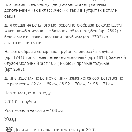
Благодаря трендовому цвету жакет станет удачным
дополнением как в классических, так и в аутфитах в стиле
casual.
Для создания цельного монохромного образа, рекомендуем
жакет комбинировать с базовой юбкой голубой (арт.2692) и
брюками с высокой посадкой голубыми (арт.2702) из
аналогичной ткани.
На фото образы довершают: рубашка оверсайз голубая
(арт.1741), топ с переплетением молочный (арт.1819), базовый
блузон молочный (арт.4061) и брюки прямые голубые
(арт.2698).
Длина изделия по центру спинки изменяется соответственно
по размерам: 42-44 — 69 см, 46-52 — 70 см, 54-56 — 71,см.
Название цвета по коду:
2701-0 - голубой
Рост модели на фото – 168 см.
Уход
Деликатная стирка при температуре 30 °С.