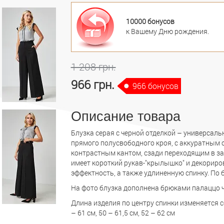
10000 бонусов
к Вашему Дню рождения.
1 208 грн.
966 грн.
966 бонусов
Описание товара
Блузка серая с черной отделкой – универсал
прямого полусвободного кроя, с аккуратным
контрастным кантом, сзади переходящим в зав
имеет короткий рукав-"крылышко" и декориро
эффектность, а также удлиненную спинку. П
На фото блузка дополнена брюками палаццо ч
Длина изделия по центру спинки изменяется со
– 61 см, 50 – 61,5 см, 52 – 62 см