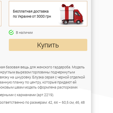
Бесплатная доставка
по Украине от 3000 грн
В наличии
Купить
ьная базовая вещь для женского гардероба. Модель
 округлым вырезом горловины подчеркнутым
язку на шнуровку. Блузка серая с черной отделкой
ванную планку по центру, которые придают ей
о боковым швам модель оформлена распорками.
ерными с карманами (арт.2219).
ответственно по размерам: 42, 44 – 60,5 см, 46, 48