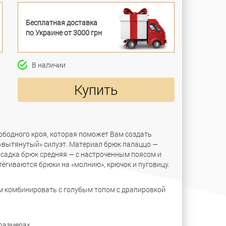
Бесплатная доставка
по Украине от 3000 грн
В наличии
Купить
ободного кроя, которая поможет Вам создать
«вытянутый» силуэт. Материал брюк палаццо —
осадка брюк средняя — с настроченным поясом и
гиваются брюки на «молнию», крючок и пуговицу.
м комбинировать с голубым топом с драпировкой
 размерах