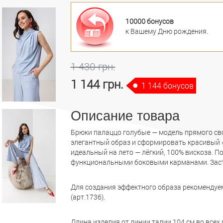
10000 бонусов
к Вашему Дню рождения.
1 430 грн.
1 144 грн.
1 144 бонусов
Описание товара
Брюки палаццо голубые — модель прямого св
элегантный образ и сформировать красивый 
идеальный на лето — лёгкий, 100% вискоза. П
функциональными боковыми карманами. Застё
Для создания эффектного образа рекомендуе
(арт.1736).
Длина изделия от линии талии 104 см во всех