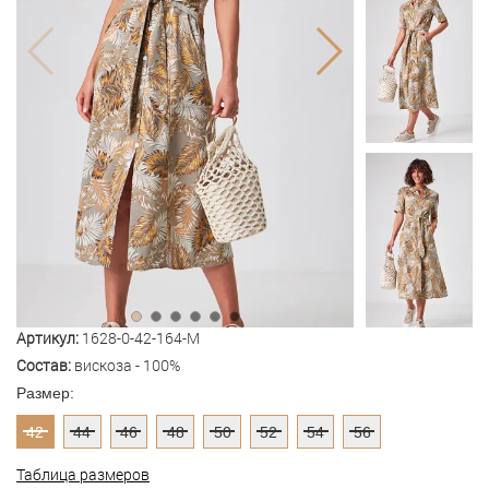
Артикул:
1628-0-42-164-M
Состав:
вискоза - 100%
Размер:
42
44
46
48
50
52
54
56
Таблица размеров