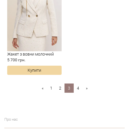
Жакет з вовни молочний
5 700 грн.
Купити
«
1
2
3
4
»
Про нас