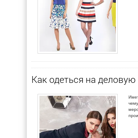
Как одеться на деловую
Имет
чему
меро
прои