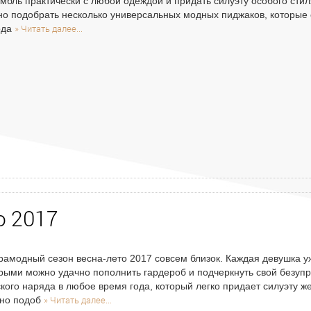
мбль практически с любой одеждой и придать силуэту особого сти
о подобрать несколько универсальных модных пиджаков, которые
» Читать далее...
ода
о 2017
рамодный сезон весна-лето 2017 совсем близок. Каждая девушка у
рыми можно удачно пополнить гардероб и подчеркнуть свой безу
кого наряда в любое время года, который легко придает силуэту же
» Читать далее...
чно подоб