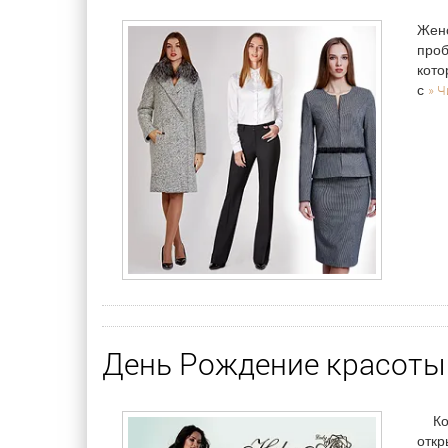
Женс
проб
кото
» Ч
с
День Рождение красоты 
Когд
откр