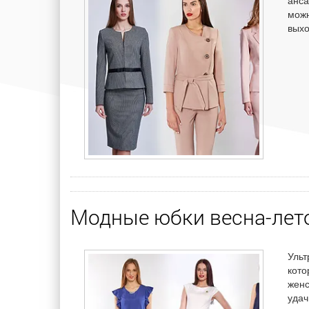
анса
можн
вых
Модные юбки весна-лет
Ульт
кото
женс
уда