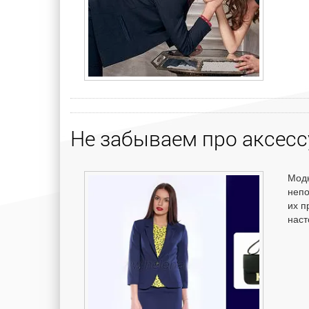
Не забываем про аксес
Модн
непо
их п
нас