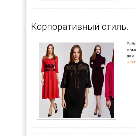
Корпоративный стиль.
Рабо
моме
дам 
Читат