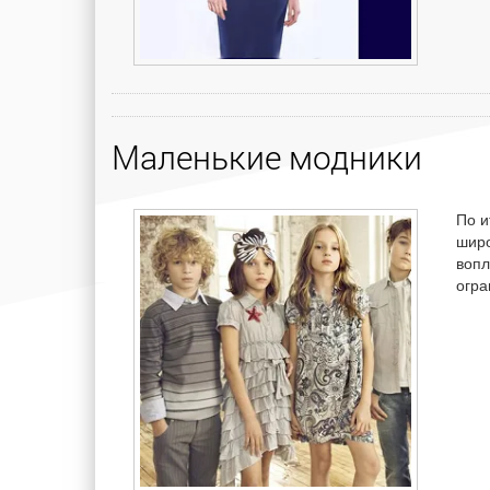
Маленькие модники
По и
широ
вопл
огра