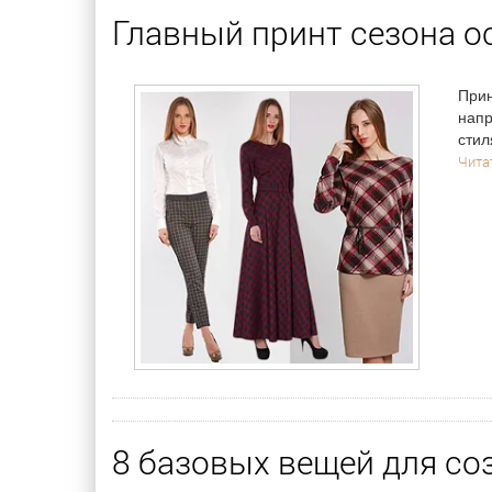
Главный принт сезона ос
Прин
напр
стил
Читат
8 базовых вещей для со