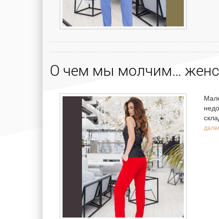
О чем мы молчим… женс
Мале
недо
скла
далее