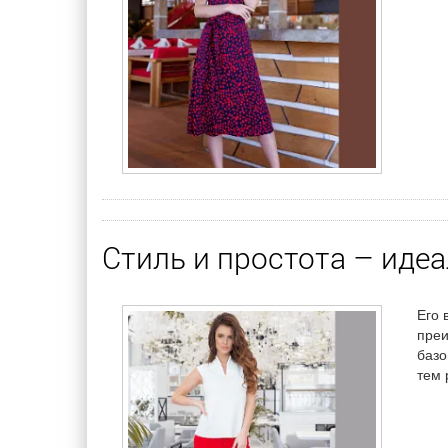
Стиль и простота – идеа
Его 
преи
базо
тем 