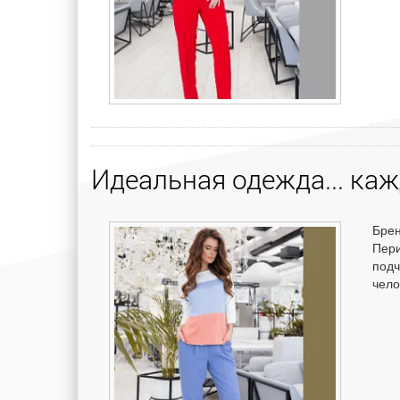
Идеальная одежда... каж
Брен
Пери
подч
чел