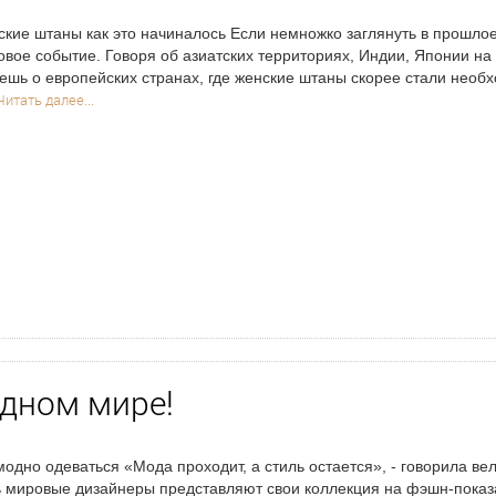
кие штаны как это начиналось Если немножко заглянуть в прошлое
овое событие. Говоря об азиатских территориях, Индии, Японии на 
ешь о европейских странах, где женские штаны скорее стали необ
Читать далее...
одном мире!
модно одеваться «Мода проходит, а стиль остается», - говорила ве
 мировые дизайнеры представляют свои коллекция на фэшн-показ