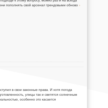
одходе к этому вопросу, можно раз и на всегда
»
мени пополнять свой арсенал трендовыми обново
тупил в свои законные права. И хотя погода
дготовленность, улицы так и светятся солнечным
нальностью, особенно это касается