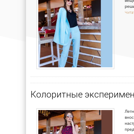
веще
реши
Читат
Колоритные эксперимен
Летн
внос
наст
пред