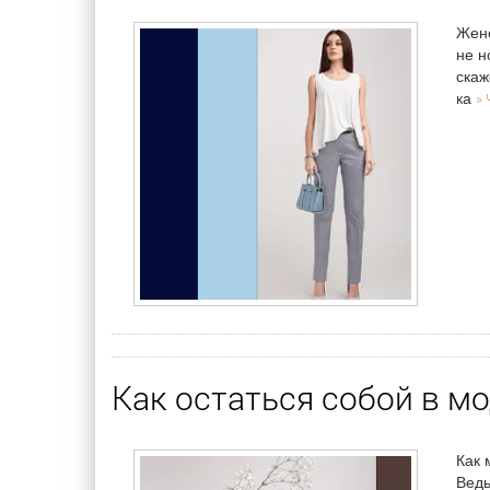
Женс
не н
скаж
» 
ка
Как остаться собой в м
Как 
Ведь