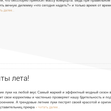
й, что бесспорно приносит массу комфорта. Ведь при правильном п
ть вечную дилемму «что сегодня надеть?» и только время от вре
ь далее...
ты лета!
ие луки на любой вкус Самый жаркий и эффектный модный сезон вс
ит свои коррективы и частенько проверяет нашу бдительность и по
роением. А трендовые летние луки пестрят своей красотой и ориги
» Читать далее...
ставительниц прекра