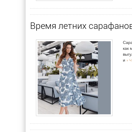
Время летних сарафанов
Сара
как 
выгу
» Ч
и