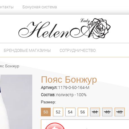
нтакты
Бонусная система
БРЕНДОВЫЕ МАГАЗИНЫ
СОТРУДНИЧЕСТВО
яс Бонжур
Пояс Бонжур
Артикул:
1179-0-50-164-M
Состав:
полиэстр - 100%
Размер:
50
52
54
56
44
46
48