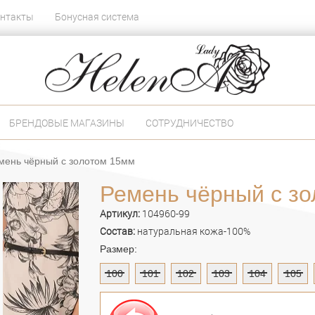
нтакты
Бонусная система
БРЕНДОВЫЕ МАГАЗИНЫ
СОТРУДНИЧЕСТВО
мень чёрный с золотом 15мм
Ремень чёрный с з
Артикул:
104960-99
Состав:
натуральная кожа-100%
Размер:
100
101
102
103
104
105