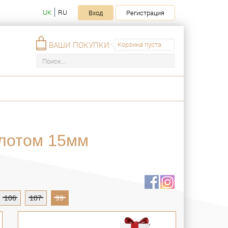
UK
RU
Вход
Регистрация
ВАШИ ПОКУПКИ
Корзина пуста
олотом 15мм
106
107
99