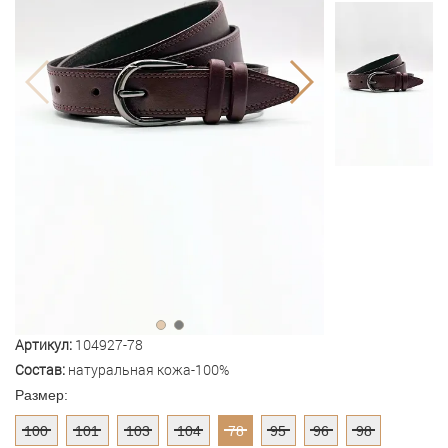
Артикул:
104927-78
Состав:
натуральная кожа-100%
Размер:
100
101
103
104
78
95
96
98