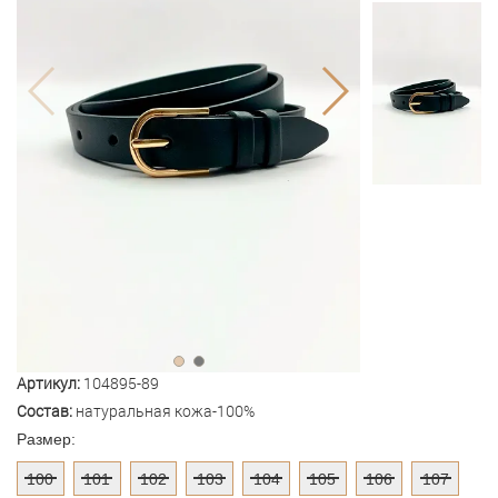
Артикул:
104895-89
Состав:
натуральная кожа-100%
Размер:
100
101
102
103
104
105
106
107