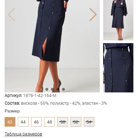
Артикул:
1876-1-42-164-M
Состав:
вискоза - 55%, полиэстр - 42%, эластан - 3%
Размер:
42
44
46
48
50
52
54
Таблица размеров