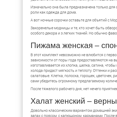
Изначально она была предназначена только для с
роли как одежда для дома.
А вот ночные сорочки оставьте для объятий с Мо
Закоренелые модницы и те, кто хочет быть обво
особого декора и з легких тканей. Но обычно фа
Пижама женская – спо
В этот комплект невозможно не влюбится с первог
зависимости от поры года предоставляются на в
изготавливается из хлопка, шелка, сатина, чтоб
холода придаст мягкость и теплоту. Оттенки и 
салатовые. Клетка, полоска, горошек, цветочек,
сами убедитесь огромному предлагаемому количе
После тяжелого рабочего дня, нет нечего приятне
Халат женский – верный
Довольно классическим вариантом домашней экипи
запах с поясом, с капюшоном, карманами. После в