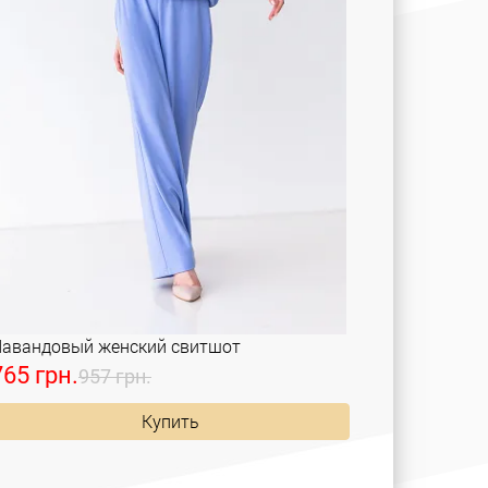
авандовый женский свитшот
765 грн.
957 грн.
Купить