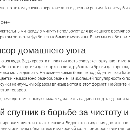
на, но потом успешна перекочевала в дневной режим. А почему бы 
рфеем.
рожительными каждую минуту используют для домашнего времяпров
воритом остается футболка любимого мужчины. В них мы особо прит
нсор домашнего уюта
о взгляда. Ведь красота и практичность сразу же подкупают и ман
ыбор топ и шортики для жаркого лета, рубашка и брюки для прохл
ы кожа могла дышать. На зимнее время больше подойдет мягкая бай
расцветки неимоверно разнообразные. Наибольшей популярностью по
 рисунки наилучшим образом вписываются в этот формат. Наберите
ству товаров.
е, чем одеть мягонькую пижамку, залезть на диван под плед, попив
 спутник в борьбе за чистоту и
ровки является халат женский. Видов этого изделия достаточно. Из
анны или душа облачитесь в махровый халат, он хорошо впитает ост