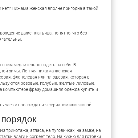
и нет? Пижама женская вполне пригодна в такой
ождение даже платьица, понятно, что без
ягательны.
ят незамедлительно надеть на себя. В
адной зимы. Летняя пижама женская
ковая, фланелевая или плюшевая, которая в
льзуются розовые, голубые, желтые, лиловые,
 на компьютере фразу домашняя одежда купить и
ать чаек и наслаждаться сериалом или книгой.
 порядок
 трикотажа, атласа, на пуговичках, на замке, на
атки влаги и согреет тело. На кухню для готовки