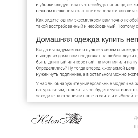
и уборки следует взять что-нибудь попроще, легк
нежном шелковом халатике с завораживающим кру
Как видите, одним экземпляром вам точно не обо
такой востребованный и необходимый. Поэтому с
Домашняя одежда купить не
Когда вы задумаетесь о пункте в своем списке до
выходя из дома вам предложат на любой вкус и ц
быть: длинный или короткий, на молнии или на пуг
Определились? Ну тогда вперед к желаемой цели.
нужен чуть подлиннее, а в остальном можно экс
У нас вы обнаружите универсальные модели на р
натуральным, только так вы будете чувствовать с
заходите на странички нашего сайта и выбирайте
Д
Ш