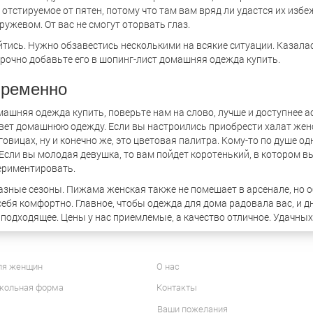
о отстируемое от пятен, потому что там вам вряд ли удастся их изб
жевом. От вас не смогут оторвать глаз.
йтись. Нужно обзавестись несколькими на всякие ситуации. Казал
рочно добавьте его в шопинг-лист домашняя одежда купить.
пременно
машняя одежда купить, поверьте нам на слово, лучше и доступнее а
вет домашнюю одежду. Если вы настроились приобрести халат женс
овицах, ну и конечно же, это цветовая палитра. Кому-то по душе од
 Если вы молодая девушка, то вам пойдет коротенький, в котором в
периментировать.
азные сезоны. Пижама женская также не помешает в арсенале, но 
ебя комфортно. Главное, чтобы одежда для дома радовала вас, и д
 подходящее. Цены у нас приемлемые, а качество отличное. Удачных
ля женщин
О нас
кольная форма
Контакты
Ваши пожелания