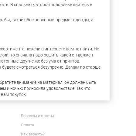
ежать. В спальню к второй половинке явитесь в
ась бы, такой обыкновенный предмет одежды, а
ссортимента нежели в интернете вам не найти. Не
кий, то сначала надо решить какой он должен
нотонные, другие же без ума от принтов.
ы будете смотреться безупречно. Дамам по старше
обратите внимание на материал, он должен быть
нем и ночью приносила удовольствие. Так что
 вам покупок.
Вопросы и ответы
Оплата
Как вернуть?