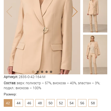
Артикул:
2835-0-42-164-M
Состав:
верх: полиэстр – 57%, вискоза – 40%, эластан – 3%;
подкл.: вискоза – 100%
Размер:
42
44
46
48
50
52
54
56
58